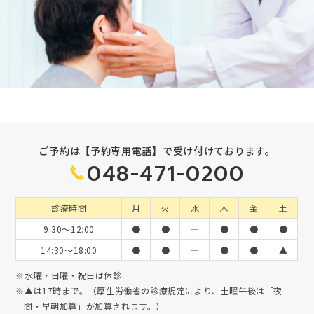
ご予約は【予約専用電話】で受け付けております。
048-471-0200
診療時間
月
火
水
木
金
土
9:30～12:00
●
●
―
●
●
●
14:30～18:00
●
●
―
●
●
▲
※水曜・日曜・祝日は休診
※▲は17時まで。（厚生労働省の診療規定により、土曜午後は「夜
間・早朝加算」が加算されます。）