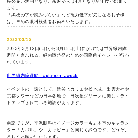
桜の花が満開となり、来週からは4月となり新年度が始まり
ます。
「黒板の字が読みづらい」など視力低下が気になるお子様
は、早めの眼科検査をお勧めいたします。
2023/03/15
2023年3月12日(日)から3月18日(土)にかけては世界緑内障
週間と言われる、緑内障啓発のための国際的イベントが行わ
れています。
世界緑内障週間 #glaucomaweek
イベントの一環として、渋谷ヒカリエや松本城、出雲大社や
京都タワーなどの日本各地で、日没後グリーンに美しくライ
トアップされている施設があります。
余談ですが、平沢眼科のイメージカラーも志木市のキャラク
ター「カパル」や「カッピー」と同じく緑色です。どうぞよ
ろしくお願いいたします。