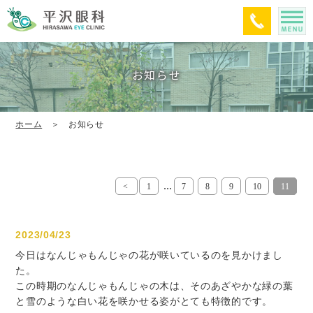
お知らせ
ホーム
＞ お知らせ
...
<
1
7
8
9
10
11
2023/04/23
今日はなんじゃもんじゃの花が咲いているのを見かけまし
た。
この時期のなんじゃもんじゃの木は、そのあざやかな緑の葉
と雪のような白い花を咲かせる姿がとても特徴的です。