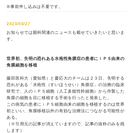
※事前申し込みは不要です。
2023/03/27
お知らせでは眼科関連のニュースも載せていきたいと思いま
す。
世界初、失明の恐れある水疱性角膜症の患者にｉＰＳ由来の
角膜細胞を移植
藤田医科大（愛知県）と慶応大のチームは２３日、失明する
恐れがある「水疱性（すいほうせい）角膜症」の治療の臨床
研究で、人のｉＰＳ細胞（人工多能性幹細胞）から作製した
角膜の細胞を目に移植する手術を行ったと発表した。
この病気の患者にｉＰＳ細胞由来の細胞を移植するのは世界
初といい、角膜移植以外の有効な治療法につながる可能性が
ある。
（※引用元の記事が消えていますので、記事の抜粋のみを残
します）