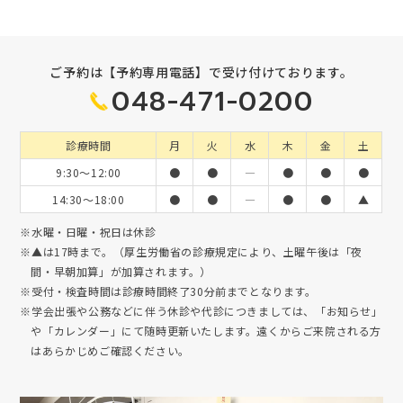
ご予約は【予約専用電話】で受け付けております。
048-471-0200
診療時間
月
火
水
木
金
土
9:30～12:00
●
●
―
●
●
●
14:30～18:00
●
●
―
●
●
▲
※水曜・日曜・祝日は休診
※▲は17時まで。（厚生労働省の診療規定により、土曜午後は「夜
間・早朝加算」が加算されます。）
※受付・検査時間は診療時間終了30分前までとなります。
※学会出張や公務などに伴う休診や代診につきましては、「お知らせ」
や「カレンダー」にて随時更新いたします。遠くからご来院される方
はあらかじめご確認ください。